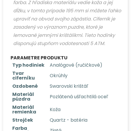
farba. Z hľadiska materiálu vedie koža a jej
dĺžku, v tomto prípade 195 mm si môžete ľahko
upraviť na obvod svojho zápästia.
Ciferník je
zasadený vo výraznom puzdre, ktoré je
lemované jemnými krištálikmi.
Tieto hodinky
disponujú stupňom vodotesnosti 5 ATM.
PARAMETRE PRODUKTU
Typ hodiniek
Analógové (ručičkové)
Tvar
Okrúhly
ciferníku
Ozdobené
Swarovski krištáľ
Materiál
Pozlátená ušľachtilá oceľ
púzdra
Materiál
Koža
remienka
Strojček
Quartz - batéria
Farba
Zlatá