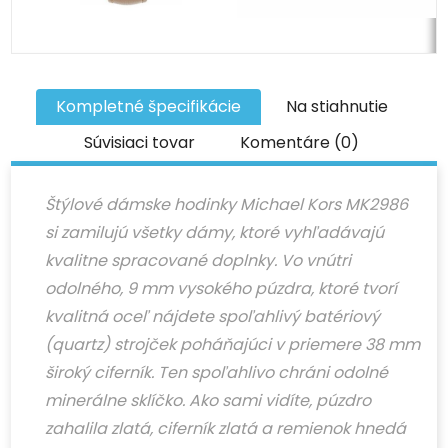
Kompletné špecifikácie
Na stiahnutie
Súvisiaci tovar
Komentáre (0)
Štýlové dámske hodinky Michael Kors MK2986
si zamilujú všetky dámy, ktoré vyhľadávajú
kvalitne spracované doplnky.
Vo vnútri
odolného, 9 mm vysokého púzdra, ktoré tvorí
kvalitná oceľ nájdete spoľahlivý batériový
(quartz) strojček poháňajúci v priemere 38 mm
široký ciferník. Ten spoľahlivo chráni odolné
minerálne sklíčko. Ako sami vidíte, púzdro
zahalila zlatá, ciferník zlatá a remienok hnedá