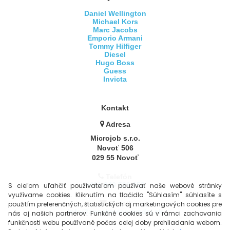
Daniel Wellington
Michael Kors
Marc Jacobs
Emporio Armani
Tommy Hilfiger
Diesel
Hugo Boss
Guess
Invicta
Kontakt
Adresa
Microjob s.r.o.
Novoť 506
029 55 Novoť
Telefón
+421 940 523 253
S cieľom uľahčiť používateľom používať naše webové stránky
využívame cookies. Kliknutím na tlačidlo "Súhlasím" súhlasíte s
E-mail
použitím preferenčných, štatistických aj marketingových cookies pre
info@znackovyvypredaj.sk
nás aj našich partnerov. Funkčné cookies sú v rámci zachovania
funkčnosti webu používané počas celej doby prehliadania webom.