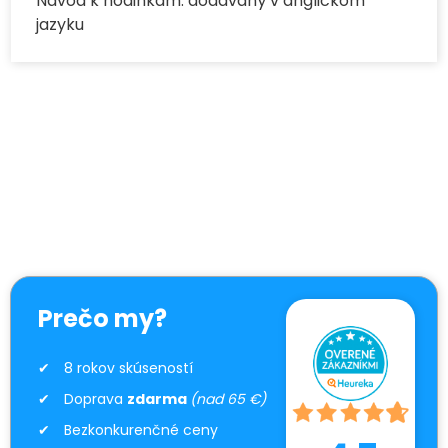
Návod k hodinkám: dodávaný v anglickom
jazyku
Prečo my?
8 rokov skúseností
Doprava
zdarma
(nad 65 €)
Bezkonkurenčné ceny