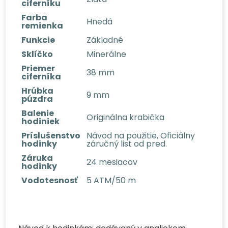
ciferníku
Farba
Hnedá
remienka
Funkcie
Základné
Sklíčko
Minerálne
Priemer
38 mm
ciferníka
Hrúbka
9 mm
púzdra
Balenie
Originálna krabička
hodiniek
Príslušenstvo
Návod na použitie, Oficiálny
hodinky
záručný list od pred.
Záruka
24 mesiacov
hodinky
Vodotesnosť
5 ATM/50 m