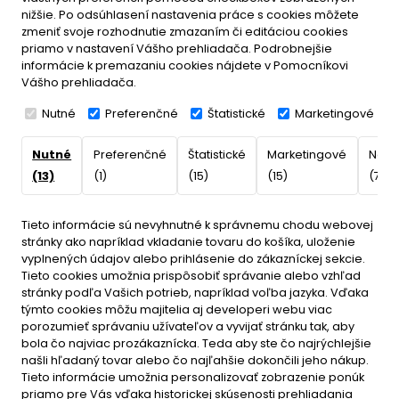
nižšie. Po odsúhlasení nastavenia práce s cookies môžete
zmeniť svoje rozhodnutie zmazaním či editáciou cookies
priamo v nastavení Vášho prehliadača. Podrobnejšie
informácie k premazaniu cookies nájdete v Pomocníkovi
Vášho prehliadača.
Nutné
Preferenčné
Štatistické
Marketingové
Nutné
Preferenčné
Štatistické
Marketingové
Nekla
(13)
(1)
(15)
(15)
(7)
Tieto informácie sú nevyhnutné k správnemu chodu webovej
stránky ako napríklad vkladanie tovaru do košíka, uloženie
vyplnených údajov alebo prihlásenie do zákazníckej sekcie.
Tieto cookies umožnia prispôsobiť správanie alebo vzhľad
stránky podľa Vašich potrieb, napríklad voľba jazyka.
Vďaka
týmto cookies môžu majitelia aj developeri webu viac
porozumieť správaniu užívateľov a vyvijať stránku tak, aby
bola čo najviac prozákaznícka. Teda aby ste čo najrýchlejšie
našli hľadaný tovar alebo čo najľahšie dokončili jeho nákup.
Tieto informácie umožnia personalizovať zobrazenie ponúk
priamo pre Vás vďaka historickej skúsenosti prehliadania