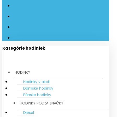
Ako nakupovať
Obchodné podmienky
Vrátenie tovaru
GDPR
Kategórie hodiniek
HODINKY
Hodinky v akcii
Dámske hodinky
Pánske hodinky
HODINKY PODĽA ZNAČKY
Diesel