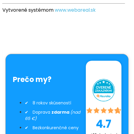
Vytvorené systémom
www.webareal.sk
Prečo my?
8 rokov skúseností
Doprava
zdarma
(nad
65 €)
4.7
Bezkonkurenčné ceny