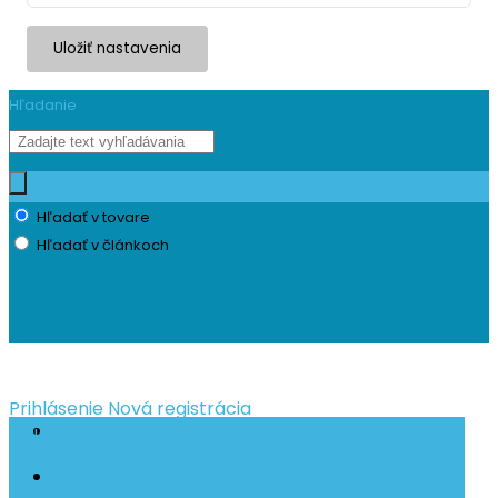
Uložiť nastavenia
Hľadanie
Hľadať v tovare
Hľadať v článkoch
Prihlásenie
Nová registrácia
0 ks
O nás