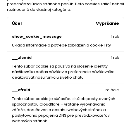
predchádzajúcich stránok a ponúk.
Tieto cookies zatiaľ neboli
roztriedené do vlastnej kategórie.
Účel
Vypršanie
show_cookie_message
1 rok
Ukladá informácie o potrebe zobrazenia cookie lišty
__zlcmid
1 rok
Tento súbor cookie sa používa na uloženie identity
návštevníka počas návštev a preferencie návštevníka
deaktivovať našu funkciu živého chatu.
__cfruid
relácie
Tento súbor cookie je súčasťou služieb poskytovaných
spoločnosťou Cloudflare – vrátane vyrovnávania
záťaže, doručovania obsahu webových stránok a
poskytovania pripojenia DNS pre prevádzkovateľov
webových stránok.