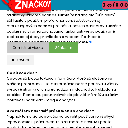
0 ks / 0,0 €
S cieľom uľahčiť používateľom používať naše webové
stránky využívame cookies. Kliknutím na tlačidlo "Súhlasím"
súhlasíte s použitím preferenčných, štatistických aj
marketingových cookies pre nás aj našich partnerov. Funkčné
cookies sú v rámci zachovania funkčnosti webu používané
počas celej doby prehliadania webom. Podrobné
informácie a nastavenia ku cookies nájdete
tu
.
Odmietnuť všetko
Súhlasím
Zavrieť
Čo sú cookies?
Cookies sú krátke textové informácie, ktoré sú uložené vo
Vašom prehliadači. Tieto informácie bežne používajú všetky
webové stránky a ich prechádzaním dochádza k ukladaniu
cookies. Pomocou partnerských skriptov, ktoré môžu stránky
používať (napríklad Google analytics
Ako môžem nastaviť prácu webu s cookies?
Napriek tomu, že odporúčame povoliť používanie všetkých
typov cookies, prácu webu s nimi môžete nastaviť podľa
vlastných preferencií pomocou checkboxov zobrazených