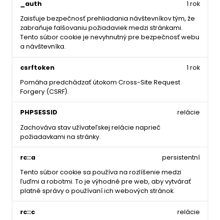
_auth
1 rok
Zaisťuje bezpečnosť prehliadania návštevníkov tým, že
zabraňuje falšovaniu požiadaviek medzi stránkami.
Tento súbor cookie je nevyhnutný pre bezpečnosť webu
a návštevníka.
csrftoken
1 rok
Pomáha predchádzať útokom Cross-Site Request
Forgery (CSRF).
PHPSESSID
relácie
Zachováva stav užívateľskej relácie naprieč
požiadavkami na stránky.
rc::a
persistentní
Tento súbor cookie sa používa na rozlíšenie medzi
ľuďmi a robotmi. To je výhodné pre web, aby vytvárať
platné správy o používaní ich webových stránok.
rc::c
relácie