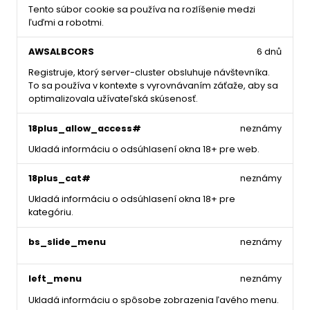
Tento súbor cookie sa používa na rozlíšenie medzi
ľuďmi a robotmi.
AWSALBCORS
6 dnů
Registruje, ktorý server-cluster obsluhuje návštevníka.
To sa používa v kontexte s vyrovnávaním záťaže, aby sa
optimalizovala užívateľská skúsenosť.
18plus_allow_access#
neznámy
Ukladá informáciu o odsúhlasení okna 18+ pre web.
18plus_cat#
neznámy
Ukladá informáciu o odsúhlasení okna 18+ pre
kategóriu.
bs_slide_menu
neznámy
left_menu
neznámy
Ukladá informáciu o spôsobe zobrazenia ľavého menu.