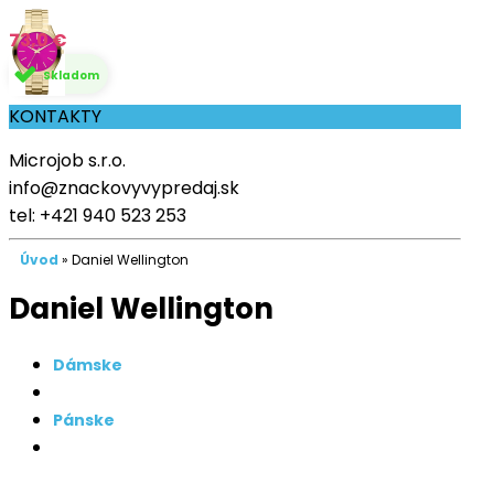
73,0 €
Skladom
KONTAKTY
Microjob s.r.o.
info@znackovyvypredaj.sk
tel:
+421 940 523 253
Úvod
»
Daniel Wellington
Daniel Wellington
Dámske
Pánske